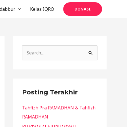
dabbur
Kelas IQRO
DONASI
S
e
a
r
c
Posting Terakhir
h
Tahfizh Pra RAMADHAN & Tahfizh
f
RAMADHAN
o
r