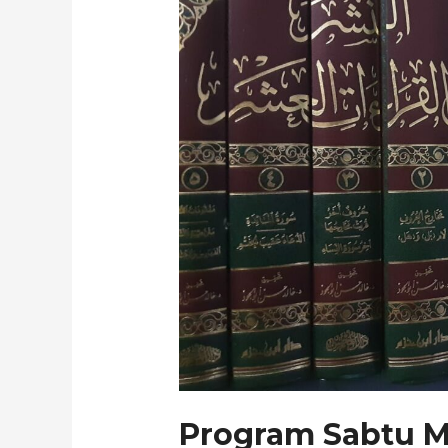
Bersama
Al
Quran
Program Sabtu M