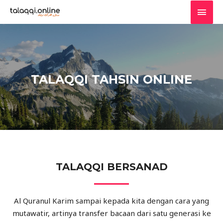
Skip
MAI
to
MEN
content
TALAQQI TAHSIN ONLINE
TALAQQI BERSANAD
Al Quranul Karim sampai kepada kita dengan cara yang
mutawatir, artinya transfer bacaan dari satu generasi ke