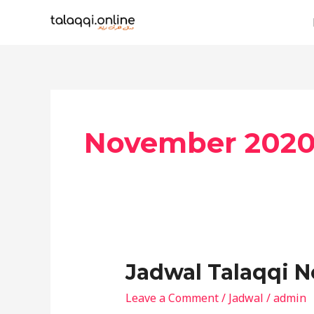
Skip
to
content
November 202
Jadwal
Jadwal Talaqqi 
Talaqqi
Leave a Comment
/
Jadwal
/
admin
November