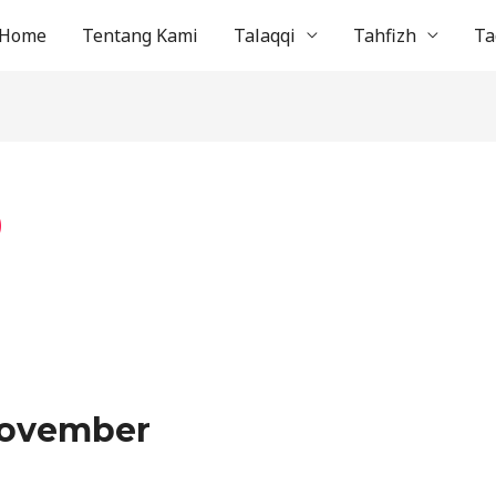
Home
Tentang Kami
Talaqqi
Tahfizh
Ta
0
November