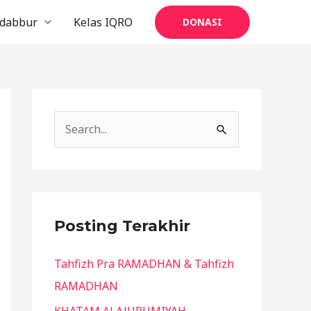
dabbur
Kelas IQRO
DONASI
S
e
a
r
c
Posting Terakhir
h
Tahfizh Pra RAMADHAN & Tahfizh
f
RAMADHAN
o
r